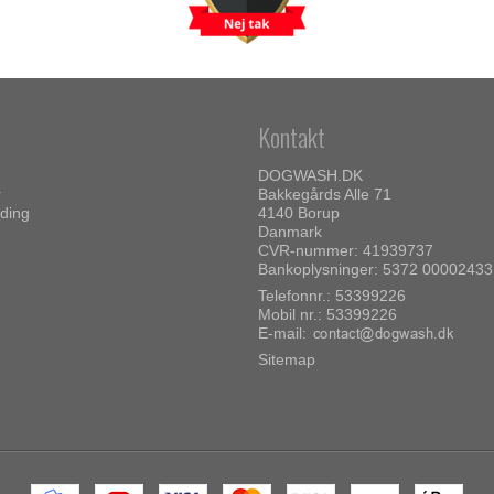
Kontakt
DOGWASH.DK
r
Bakkegårds Alle 71
ding
4140 Borup
Danmark
CVR-nummer: 41939737
Bankoplysninger: 5372 0000243
Telefonnr.:
53399226
Mobil nr.:
53399226
E-mail
:
Sitemap