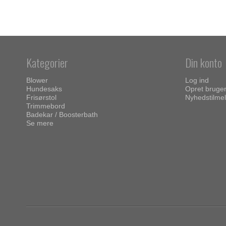
Kategorier
Din konto
Blower
Log ind
Hundesaks
Opret bruge
Frisørstol
Nyhedstilmel
Trimmebord
Badekar / Boosterbath
Se mere