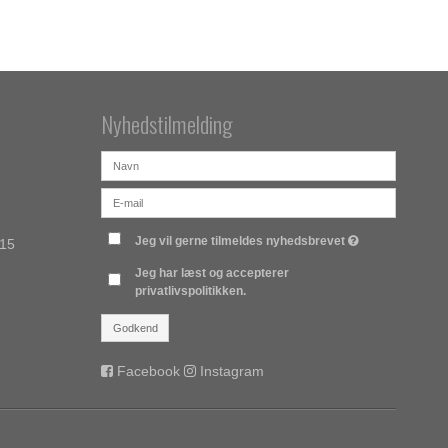
Nyhedstilmelding
Jeg vil gerne tilmeldes nyhedsbrevet
315
Jeg har læst og accepterer
privatlivspolitikken.
Godkend
Facebook
Instagram