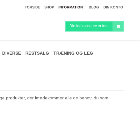
FORSIDE
SHOP
INFORMATION
BLOG
DIN KONTO
Din indkøbskurv er tom
DIVERSE
RESTSALG
TRÆNING OG LEG
t sælge produkter, der imødekommer alle de behov, du som