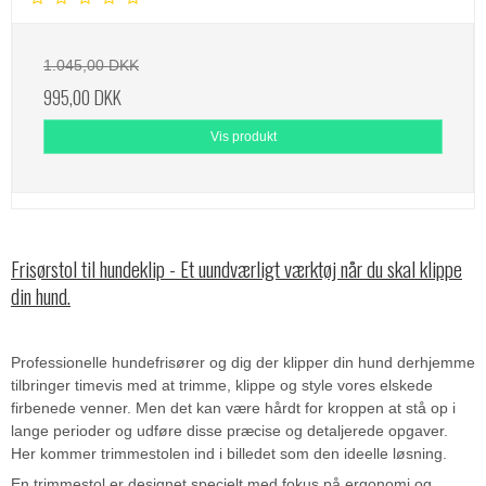
1.045,00 DKK
995,00 DKK
Vis produkt
Frisørstol til hundeklip - Et uundværligt værktøj når du skal klippe
din hund.
Professionelle hundefrisører og dig der klipper din hund derhjemme
tilbringer timevis med at trimme, klippe og style vores elskede
firbenede venner. Men det kan være hårdt for kroppen at stå op i
lange perioder og udføre disse præcise og detaljerede opgaver.
Her kommer trimmestolen ind i billedet som den ideelle løsning.
En trimmestol er designet specielt med fokus på ergonomi og