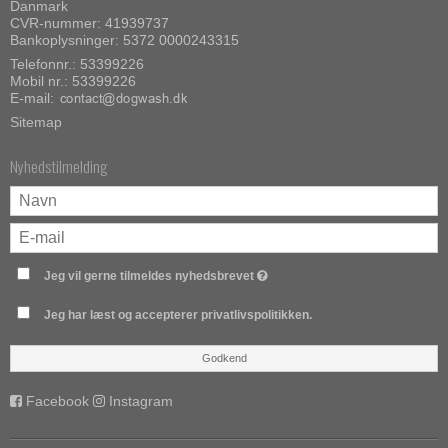
Danmark
CVR-nummer: 41939737
Bankoplysninger: 5372 0000243315
Telefonnr.:
53399226
Mobil nr.:
53399226
E-mail
:
Sitemap
Nyhedstilmelding
Jeg vil gerne tilmeldes nyhedsbrevet
Jeg har læst og accepterer privatlivspolitikken.
Godkend
Facebook
Instagram