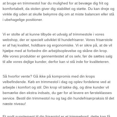
at bruge en trimmestol har du mulighed for at bevæge dig frit og
komfortabelt, da stolen giver dig stabilitet og støtte. Du kan dreje og
vinkle dig uden at skulle bekymre dig om at miste balancen eller stå
i ubehagelige positioner.
Vi er stolte af at kunne tilbyde et udvalg af trimmestole i vores
webshop, der er specielt udviklet til hundefrisører. Vores frisørstole
er af høj kvalitet, holdbare og ergonomiske. Vi er sikre på, at de vil
hjælpe med at forbedre din arbejdsoplevelse og skåne din krop.
Alle vores produkter er gennemtestet af os selv, før de sættes salg
til alle vores dejlige kunder, derfor kan vi stå inde for kvaliteteren.
Så hvorfor vente? Gå ikke på kompromis med din krops
velbefindende. Køb en trimmestol i dag og oplev fordelene ved at
arbejde i komfort og stil. Din krop vil takke dig, og dine kunder vil
bemærke den ekstra indsats, du gør for at levere en førsteklasses
service. Bestil din trimmestol nu og tag din hundefrisørpraksis til det
næste niveau!
Et godt supplement til din frisørstol er et
trimmebord
, dette kan få