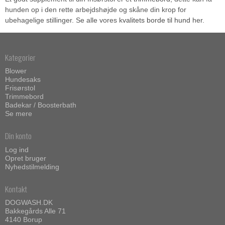
hunden op i den rette arbejdshøjde og skåne din krop for
ubehagelige stillinger. Se alle vores k
valitets borde til hund
her.
Kategorier
Blower
Hundesaks
Frisørstol
Trimmebord
Badekar / Boosterbath
Se mere
Din konto
Log ind
Opret bruger
Nyhedstilmelding
Kontakt
DOGWASH.DK
Bakkegårds Alle 71
4140 Borup