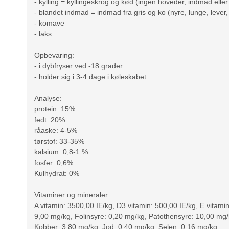
- kylling = kyllingeskrog og kød (ingen hoveder, indmad eller
- blandet indmad = indmad fra gris og ko (nyre, lunge, lever
- komave
- laks
Opbevaring:
- i dybfryser ved -18 grader
- holder sig i 3-4 dage i køleskabet
Analyse:
protein: 15%
fedt: 20%
råaske: 4-5%
tørstof: 33-35%
kalsium: 0,8-1 %
fosfer: 0,6%
Kulhydrat: 0%
Vitaminer og mineraler:
A vitamin: 3500,00 IE/kg, D3 vitamin: 500,00 IE/kg, E vitami
9,00 mg/kg, Folinsyre: 0,20 mg/kg, Patothensyre: 10,00 mg/
Kobber: 3,80 mg/kg, Jod: 0,40 mg/kg, Selen: 0,16 mg/kg