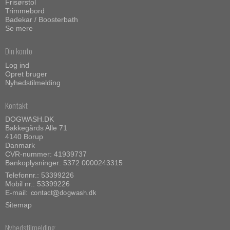
Frisørstol
Trimmebord
Badekar / Boosterbath
Se mere
Din konto
Log ind
Opret bruger
Nyhedstilmelding
Kontakt
DOGWASH.DK
Bakkegårds Alle 71
4140 Borup
Danmark
CVR-nummer: 41939737
Bankoplysninger: 5372 0000243315
Telefonnr.:
53399226
Mobil nr.:
53399226
E-mail
:
Sitemap
Nyhedstilmelding