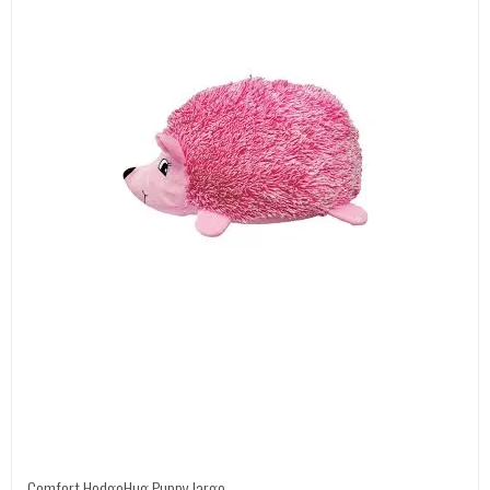
Comfort HedgeHug Puppy large