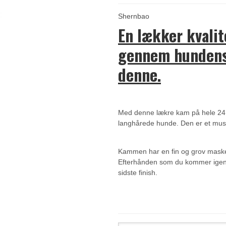
Shernbao
En lækker kvali
gennem hundens
denne.
Med denne lækre kam på hele 24,5
langhårede hunde. Den er et must 
Kammen har en fin og grov maske
Efterhånden som du kommer igen
sidste finish.