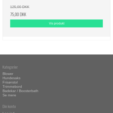
125,00 DKK
75,00 DKK
Vis produkt
Kategorier
Blower
Hundesaks
Frisørstol
Trimmebord
Badekar / Boosterbath
Se mere
Din konto