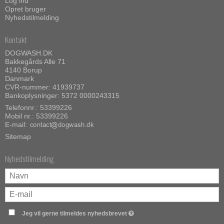
Log ind
Opret bruger
Nyhedstilmelding
Kontakt
DOGWASH.DK
Bakkegårds Alle 71
4140 Borup
Danmark
CVR-nummer: 41939737
Bankoplysninger: 5372 0000243315
Telefonnr.:
53399226
Mobil nr.:
53399226
E-mail
:
Sitemap
Nyhedstilmelding
Jeg vil gerne tilmeldes nyhedsbrevet