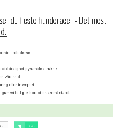
er de fleste hunderacer - Det mest
d.
orde i billederne.
ciel designet pyramide struktur.
en våd klud
ing eller transport
gummi fod gør bordet ekstremt stabilt
stk.
Køb